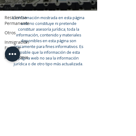
Militares y
familia
Residencia
La información mostrada en esta página
Permanente
web no constituye ni pretende
constituir asesoría jurídica; toda la
Otros
información, contenido y materiales
disponibles en esta página son
Inmigración
únicamente para fines informativos. Es
Familiar
posible que la información de esta
Matrimonio
página web no sea la información
jurídica o de otro tipo más actualizada.
Los lectores de esta página web deben
comunicarse con un abogado para
obtener asesoría con respecto a
cualquier asunto jurídico en particular.
Ningún lector, usuario o navegador de
esta página debe actuar o abstenerse
de actuar basándose en la información
de esta página sin antes buscar
asesoría jurídica de un abogado en su
jurisdicción pertinente.
Privacy Policy
© 2023 por Gaertner Torres, PLLC