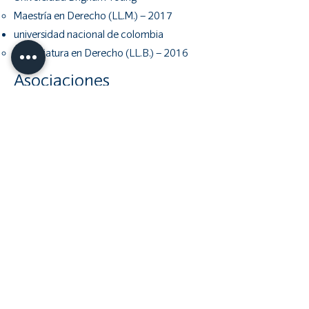
Maestría en Derecho (LL.M.) – 2017
universidad nacional de colombia
Licenciatura en Derecho (LL.B.) – 2016
Asociaciones
profesionales y
membresías
Asociación Americana de Abogados de
Inmigración (AILA)
2020 - Presente
Asociación de Abogados de California,
Sección Internacional e Inmigración
2019 - Presente
Asociación de Abogados de los Estados
Unidos (ABA)
2019 - Presente​