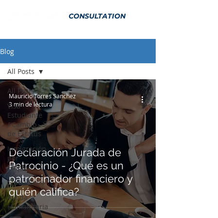
CONSULTATION
Blog
All Posts
All Posts
Mauricio Torres Sanchez
3 min de lectura
Visa
Estudiante
/ Cambio
de Estatus
Inmigración
Declaración Jurada de
por
Patrocinio - ¿Qué es un
Empleo
patrocinador financiero y
Ciudadanía
quién califica?
Ayuda
Humanitaria