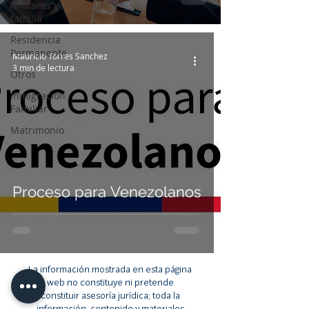
Militares y
familia
Residencia
Permanente
Mauricio Torres Sanchez
3 min de lectura
Otros
Inmigración
Familiar
Matrimonio
Proceso para Venezolanos
La información mostrada en esta página
web no constituye ni pretende
constituir asesoría jurídica; toda la
información, contenido y materiales