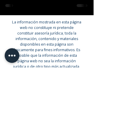
La información mostrada en esta página
web no constituye ni pretende
constituir asesoría jurídica; toda la
información, contenido y materiales
disponibles en esta página son
únicamente para fines informativos. Es
posible que la información de esta
página web no sea la información
jurídica o de otro tipo más actualizada.
Los lectores de esta página web deben
comunicarse con un abogado para
obtener asesoría con respecto a
cualquier asunto jurídico en particular.
Ningún lector, usuario o navegador de
esta página debe actuar o abstenerse
de actuar basándose en la información
de esta página sin antes buscar
asesoría jurídica de un abogado en su
jurisdicción pertinente.
Privacy Policy