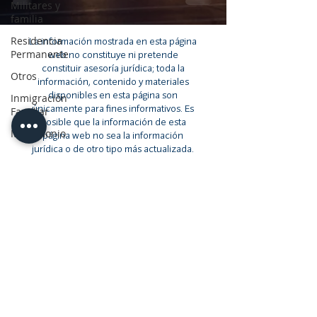
Militares y
familia
Residencia
La información mostrada en esta página
Permanente
web no constituye ni pretende
constituir asesoría jurídica; toda la
Otros
información, contenido y materiales
disponibles en esta página son
Inmigración
únicamente para fines informativos. Es
Familiar
posible que la información de esta
Matrimonio
página web no sea la información
jurídica o de otro tipo más actualizada.
Los lectores de esta página web deben
comunicarse con un abogado para
obtener asesoría con respecto a
cualquier asunto jurídico en particular.
Ningún lector, usuario o navegador de
esta página debe actuar o abstenerse
de actuar basándose en la información
de esta página sin antes buscar
asesoría jurídica de un abogado en su
jurisdicción pertinente.
Privacy Policy
© 2023 por Gaertner Torres, PLLC