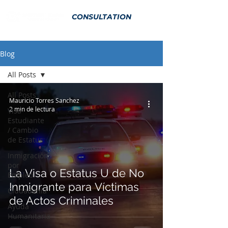
CONSULTATION
Blog
All Posts
All Posts
Mauricio Torres Sanchez
2 min de lectura
Visa
Estudiante
/ Cambio
de Estatus
Inmigración
por
La Visa o Estatus U de No
Empleo
Inmigrante para Víctimas
Ciudadanía
de Actos Criminales
Ayuda
Humanitaria