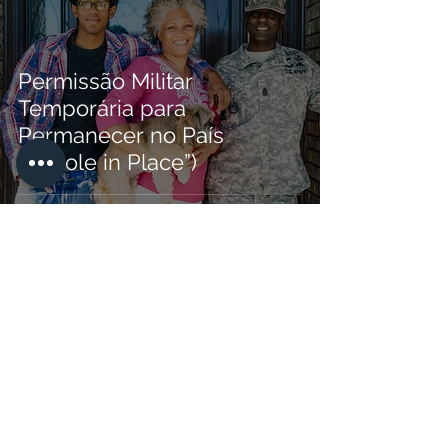
Permissão Militar
Temporária para
Permanecer no País
(“Parole in Place”)
As informações neste site não
constituem e não se destinam a
constituir um conselho jurídico. Todas
as informações, conteúdo e materiais
neste site são apenas para fins gerais e
informativos. As informações neste site
podem não ser as mais atualizadas.
Você deve entrar em contato com um
advogado para obter orientação com
relação a qualquer questão legal