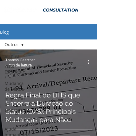
CONSULTATION
Blog
Outros
All Posts
Thamys Gaertner
6 min de leitura
Visto
Estudante
/
Mudança
de Status
Regra Final do DHS que
Imigração
Encerra a Duração do
de
emprego
Status (D/S): Principais
Mudanças para Não
Cidadania
Imigrantes F, J e I
Ajuda
humanitária