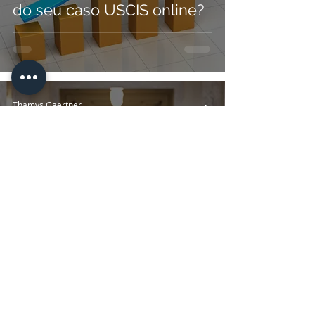
do seu caso USCIS online?
Thamys Gaertner
2 min de leitura
O que é a Lei da Flórida
1718?