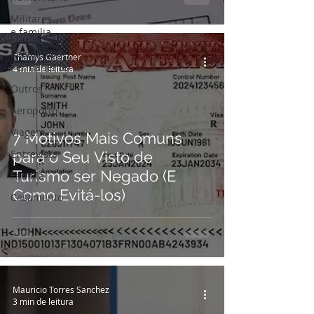
Militares
e familia
Residência
Thamys Gaertner
Permanente
4 min de leitura
Outros
Aeroporto
Viagem
7 Motivos Mais Comuns
Entrevista
para o Seu Visto de
Turismo ser Negado (E
Família
Como Evitá-los)
Casamento
Mauricio Torres Sanchez
3 min de leitura